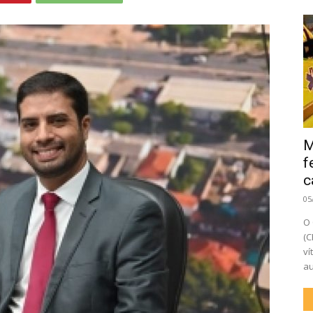
M
f
c
05
O 
(C
ví
au