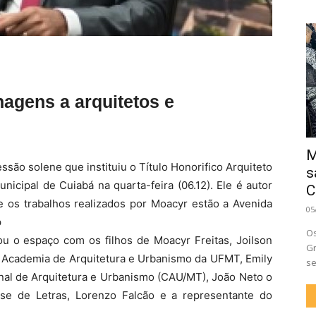
nagens a arquitetos e
M
ssão solene que instituiu o Título Honorifico Arquiteto
s
nicipal de Cuiabá na quarta-feira (06.12). Ele é autor
C
 os trabalhos realizados por Moacyr estão a Avenida
05
p
Os
u o espaço com os filhos de Moacyr Freitas, Joilson
Gr
da Academia de Arquitetura e Urbanismo da UFMT, Emily
se
nal de Arquitetura e Urbanismo (CAU/MT), João Neto o
se de Letras, Lorenzo Falcão e a representante do