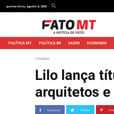
quinta-feira, agosto 6, 2026
POLÍTICA MT
POLÍTICA BR
SAÚDE
ECONOMIA
11/12/2023
Lilo lança t
arquitetos e
Facebook
Twitter
Pin