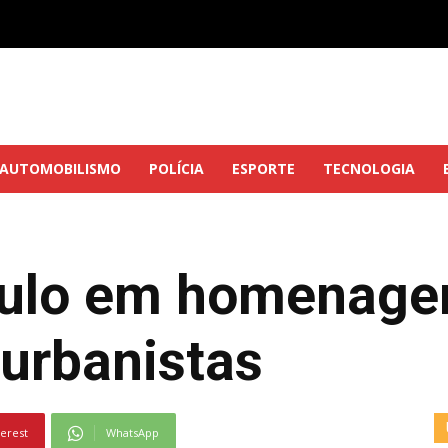
AUTOMOBILISMO
POLÍCIA
ESPORTE
TECNOLOGIA
ítulo em homenage
 urbanistas
terest
WhatsApp