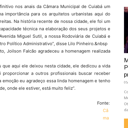
efinitivo nos anais da Câmara Municipal de Cuiabá um
ma importância para os arquitetos urbanistas aqui do
itas. Na história recente de nossa cidade, ele foi um
capacidade técnica na elaboração dos seus projetos e
venida Miguel Sutil, a nossa Rodoviária de Cuiabá e
 Político Administrativo”, disse Lilo Pinheiro.&nbsp
eto, Joilson Falcão agradeceu a homenagem realizada
M
 que aqui ele deixou nesta cidade, ele dedicou a vida
P
vai proporcionar a outros profissionais buscar receber
p
ta emoção eu agradeço essa linda homenagem e tenho
05
e, onde ele estiver, está muito feliz”.
Co
Me
Fonte:
Ot
da
Câ
ma