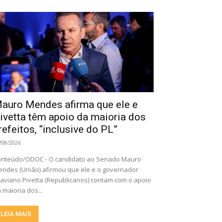
auro Mendes afirma que ele e
ivetta têm apoio da maioria dos
refeitos, “inclusive do PL”
/08/2026
nteúdo/ODOC - O candidato ao Senado Mauro
ndes (União) afirmou que ele e o governador
aviano Pivetta (Republicanos) contam com o apoio
 maioria dos...
LEIA MAIS