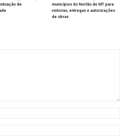
 situação de
municípios do Nortão de MT para
dade
vistorias, entregas e autorizações
de obras
Nome:
E-
mail: