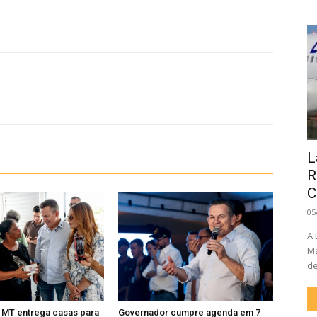
L
R
C
05
A 
Ma
de
 MT entrega casas para
Governador cumpre agenda em 7