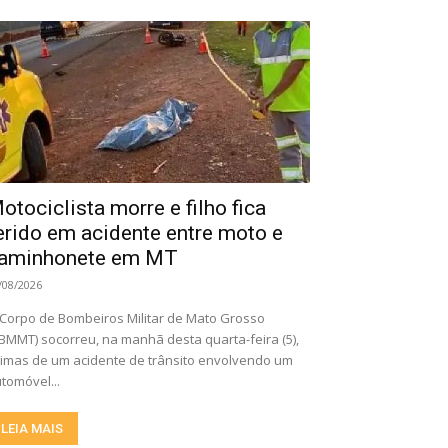
otociclista morre e filho fica
erido em acidente entre moto e
aminhonete em MT
/08/2026
Corpo de Bombeiros Militar de Mato Grosso
BMMT) socorreu, na manhã desta quarta-feira (5),
timas de um acidente de trânsito envolvendo um
tomóvel...
LEIA MAIS