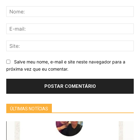
Comentário:
No
E-
mai
Sit
Salve meu nome, e-mail e site neste navegador para a
próxima vez que eu comentar.
ÚLTIMAS NOTÍCIAS