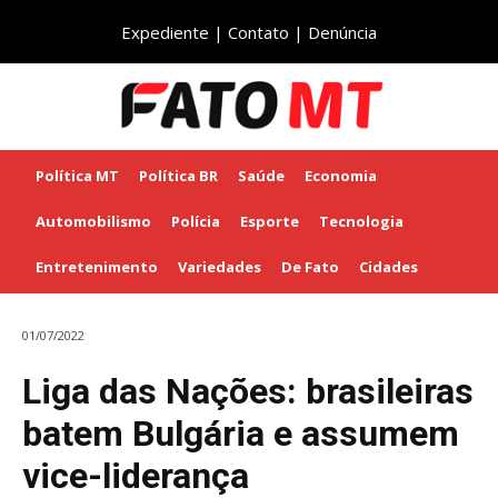
Expediente
|
Contato
|
Denúncia
Política MT
Política BR
Saúde
Economia
Automobilismo
Polícia
Esporte
Tecnologia
Entretenimento
Variedades
De Fato
Cidades
01/07/2022
Liga das Nações: brasileiras
batem Bulgária e assumem
vice-liderança