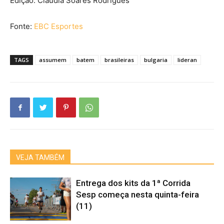
Edição: Cláudia Soares Rodrigues
Fonte:
EBC Esportes
TAGS
assumem
batem
brasileiras
bulgaria
lideran
VEJA TAMBÉM
Entrega dos kits da 1ª Corrida
Sesp começa nesta quinta-feira
(11)