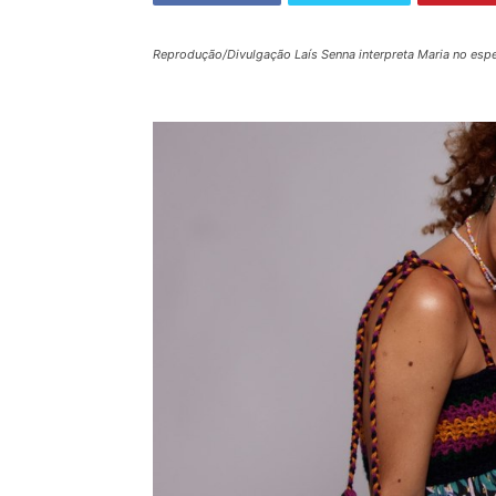
Reprodução/Divulgação Laís Senna interpreta Maria no espe