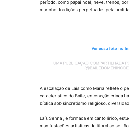
período, como papai noel, neve, trenós, por 
marinho, tradições perpetuadas pela oralid
Ver essa foto no I
UMA PUBLICAÇÃO COMPARTILHADA PO
(@BAILEDOMENINODEU
A escalação de Laís como Maria reflete o per
característico do Baile, encenação criada h
bíblica sob sincretismo religioso, diversida
Laís Senna , é formada em canto lírico, estu
manifestações artísticas do litoral ao sert