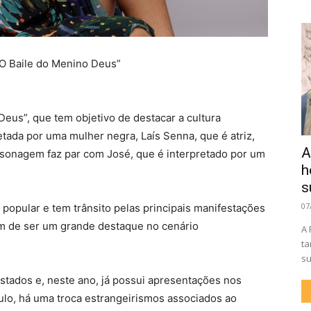
“O Baile do Menino Deus”
Deus”, que tem objetivo de destacar a cultura
etada por uma mulher negra, Laís Senna, que é atriz,
A
sonagem faz par com José, que é interpretado por um
h
s
07
o popular e tem trânsito pelas principais manifestações
além de ser um grande destaque no cenário
A 
ta
su
stados e, neste ano, já possui apresentações nos
ulo, há uma troca estrangeirismos associados ao