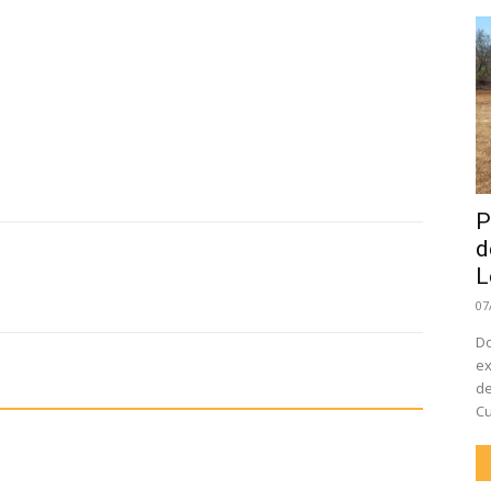
P
d
L
07
Do
ex
de
Cu