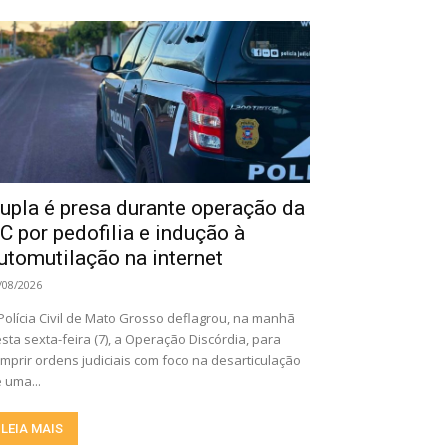
upla é presa durante operação da
C por pedofilia e indução à
utomutilação na internet
/08/2026
Polícia Civil de Mato Grosso deflagrou, na manhã
sta sexta-feira (7), a Operação Discórdia, para
mprir ordens judiciais com foco na desarticulação
 uma...
LEIA MAIS