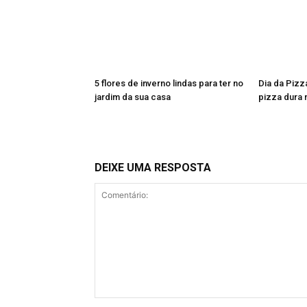
5 flores de inverno lindas para ter no
Dia da Pizz
jardim da sua casa
pizza dura 
DEIXE UMA RESPOSTA
Comentário: