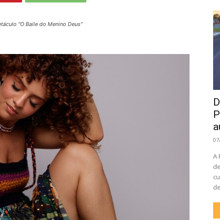
táculo "O Baile do Menino Deus"
D
P
a
07
A 
de
cu
de