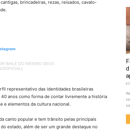
cantigas, brincadeiras, rezas, reisados, cavalo-
ade.
nstagram
F
R BAILE DO MENINO DEUS
d
SOFICIAL)
a
07
fil representativo das identidades brasileiras
Ai
á 40 anos como forma de contar livremente a história
co
de e elementos da cultura nacional.
so
da canto popular e tem trânsito pelas principais
ão do estado, além de ser um grande destaque no