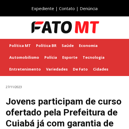
Expediente
|
Contato
|
Denúncia
Política MT
Política BR
Saúde
Economia
Automobilismo
Polícia
Esporte
Tecnologia
Entretenimento
Variedades
De Fato
Cidades
27/11/2023
Jovens participam de curso
ofertado pela Prefeitura de
Cuiabá já com garantia de