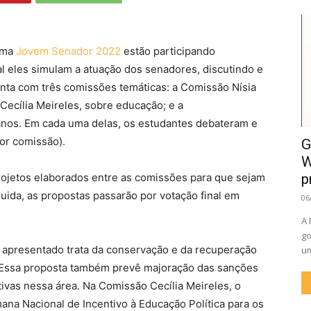
ama
Jovem Senador 2022
estão participando
l eles simulam a atuação dos senadores, discutindo e
onta com três comissões temáticas: a Comissão Nísia
Cecília Meireles, sobre educação; e a
anos. Em cada uma delas, os estudantes debateram e
por comissão).
G
W
projetos elaborados entre as comissões para que sejam
p
uida, as propostas passarão por votação final em
06
A 
go
ei apresentado trata da conservação e da recuperação
um
. Essa proposta também prevê majoração das sanções
ativas nessa área. Na Comissão Cecília Meireles, o
ana Nacional de Incentivo à Educação Política para os