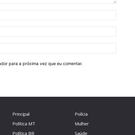
Nome:
E-
mail:
Site:
ador para a próxima vez que eu comentar.
Principal
Polícia
Política MT
Mulher
Política BR
Saúde