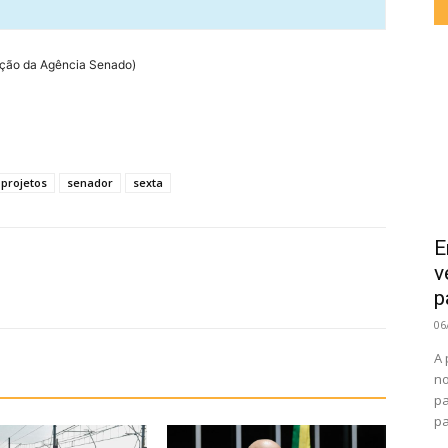
ação da Agência Senado)
projetos
senador
sexta
E
v
p
06
A 
no
pa
pa