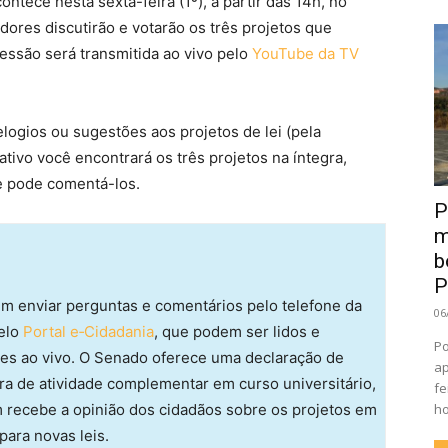
ontece nesta sexta-feira (1º), a partir das 14h, no
ores discutirão e votarão os três projetos que
essão será transmitida ao vivo pelo
YouTube da TV
 elogios ou sugestões aos projetos de lei (pela
ativo você encontrará os três projetos na íntegra,
 e pode comentá-los.
P
m
b
P
em enviar perguntas e comentários pelo telefone da
06
pelo
Portal e‑Cidadania
, que podem ser lidos e
Po
es ao vivo. O Senado oferece uma declaração de
ap
ra de atividade complementar em curso universitário,
fe
recebe a opinião dos cidadãos sobre os projetos em
ho
ara novas leis.