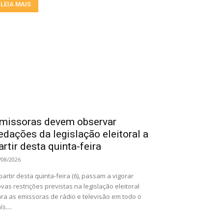
LEIA MAIS
missoras devem observar
edações da legislação eleitoral a
artir desta quinta-feira
/08/2026
partir desta quinta-feira (6), passam a vigorar
vas restrições previstas na legislação eleitoral
ra as emissoras de rádio e televisão em todo o
ís....