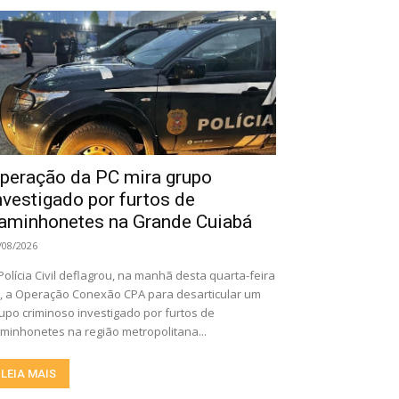
peração da PC mira grupo
nvestigado por furtos de
aminhonetes na Grande Cuiabá
/08/2026
Polícia Civil deflagrou, na manhã desta quarta-feira
), a Operação Conexão CPA para desarticular um
upo criminoso investigado por furtos de
minhonetes na região metropolitana...
LEIA MAIS