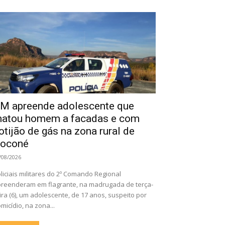
M apreende adolescente que
atou homem a facadas e com
otijão de gás na zona rural de
oconé
/08/2026
liciais militares do 2º Comando Regional
reenderam em flagrante, na madrugada de terça-
ira (6), um adolescente, de 17 anos, suspeito por
micídio, na zona...