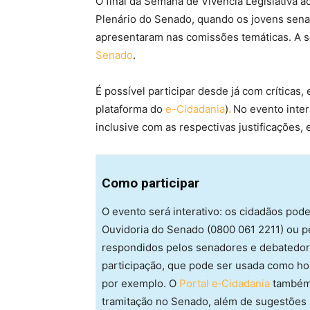
O final da Semana de Vivência Legislativa ac
Plenário do Senado, quando os jovens senad
apresentaram nas comissões temáticas. A s
Senado
.
É possível participar desde já com críticas,
plataforma do
e-Cidadania
)
.
No evento inter
inclusive com as respectivas justificações,
Como participar
O evento será interativo: os cidadãos pod
Ouvidoria do Senado (0800 061 2211) ou 
respondidos pelos senadores e debatedor
participação, que pode ser usada como ho
por exemplo. O
Portal e‑Cidadania
também 
tramitação no Senado, além de sugestões p