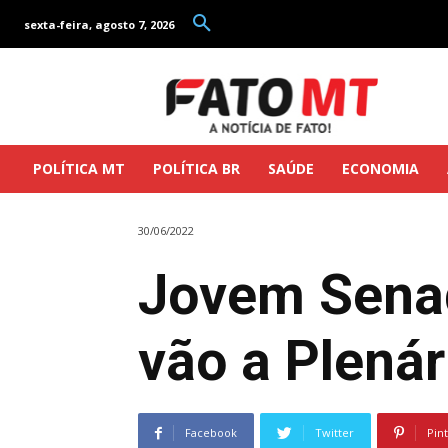
sexta-feira, agosto 7, 2026
POLÍTICA MT
POLÍTICA BR
SAÚDE
ECONOMIA
30/06/2022
Jovem Senad
vão a Plenár
Facebook
Twitter
Pin