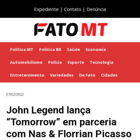
Expediente
|
Contato
|
Denúncia
Política MT
Política BR
Saúde
Economia
Automobilismo
Polícia
Esporte
Tecnologia
Entretenimento
Variedades
De Fato
Cidades
07/02/2022
John Legend lança
“Tomorrow” em parceria
com Nas & Florrian Picasso