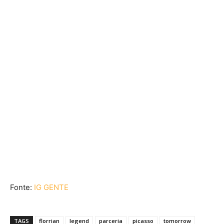
Fonte:
IG GENTE
TAGS
florrian
legend
parceria
picasso
tomorrow