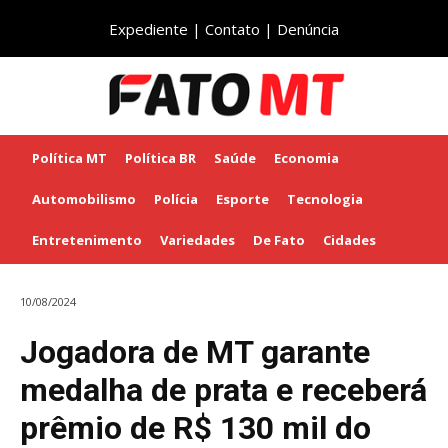
Expediente
|
Contato
|
Denúncia
Política MT
Política BR
Saúde
Economia
Automobilismo
Polícia
Esporte
Tecnologia
Entretenimento
Variedades
De Fato
Cidades
10/08/2024
Jogadora de MT garante
medalha de prata e receberá
prêmio de R$ 130 mil do