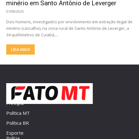
minério em Santo Antônio de Leverger
07/08/2026
Dois homens, investigados por envolvimento em extração ilegal de
minério (cascalho), na zona rural de Santo Antônio de Leverger, a
34 quilômetros de Cuiabá,...
LEIA MAIS
Principal
Política MT
Política BR
Esporte
Polícia