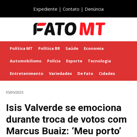
Expediente
|
Contato
|
Denúncia
Política MT
Política BR
Saúde
Economia
Automobilismo
Polícia
Esporte
Tecnologia
Entretenimento
Variedades
De Fato
Cidades
05/05/2025
Isis Valverde se emociona
durante troca de votos com
Marcus Buaiz: ‘Meu porto’