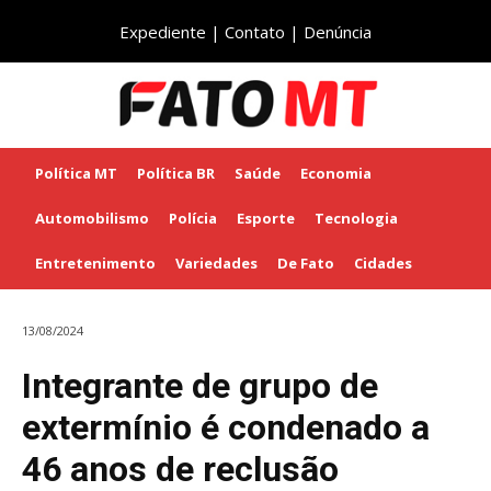
Expediente
|
Contato
|
Denúncia
Política MT
Política BR
Saúde
Economia
Automobilismo
Polícia
Esporte
Tecnologia
Entretenimento
Variedades
De Fato
Cidades
13/08/2024
Integrante de grupo de
extermínio é condenado a
46 anos de reclusão