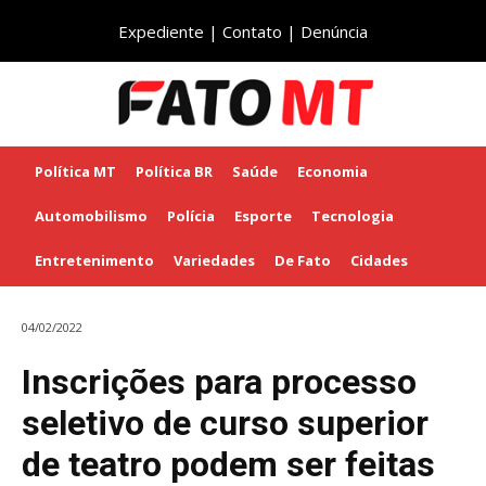
Expediente
|
Contato
|
Denúncia
Política MT
Política BR
Saúde
Economia
Automobilismo
Polícia
Esporte
Tecnologia
Entretenimento
Variedades
De Fato
Cidades
04/02/2022
Inscrições para processo
seletivo de curso superior
de teatro podem ser feitas