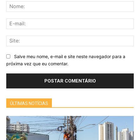
No
E-
mai
Sit
Salve meu nome, e-mail e site neste navegador para a
próxima vez que eu comentar.
ÚLTIMAS NOTÍCIAS