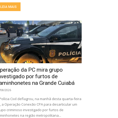
LEIA MAIS
peração da PC mira grupo
nvestigado por furtos de
aminhonetes na Grande Cuiabá
/08/2026
Polícia Civil deflagrou, na manhã desta quarta-feira
), a Operação Conexão CPA para desarticular um
upo criminoso investigado por furtos de
minhonetes na região metropolitana...