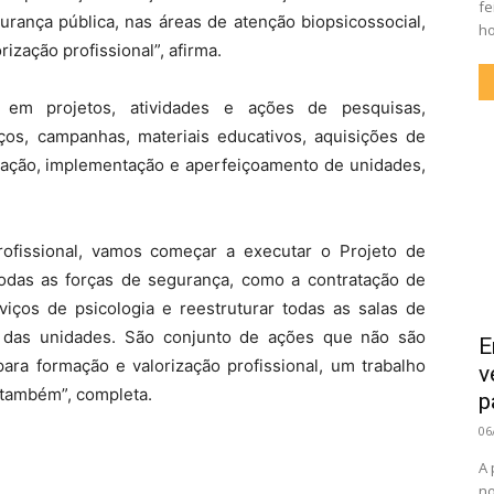
fe
urança pública, nas áreas de atenção biopsicossocial,
ho
rização profissional”, afirma.
em projetos, atividades e ações de pesquisas,
iços, campanhas, materiais educativos, aquisições de
ração, implementação e aperfeiçoamento de unidades,
profissional, vamos começar a executar o Projeto de
odas as forças de segurança, como a contratação de
erviços de psicologia e reestruturar todas as salas de
 das unidades. São conjunto de ações que não são
E
ara formação e valorização profissional, um trabalho
v
a também”, completa.
p
06
A 
no