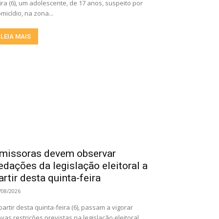
ira (6), um adolescente, de 17 anos, suspeito por
micídio, na zona...
LEIA MAIS
missoras devem observar
edações da legislação eleitoral a
artir desta quinta-feira
/08/2026
partir desta quinta-feira (6), passam a vigorar
vas restrições previstas na legislação eleitoral