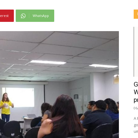
terest
WhatsApp
G
W
p
06
A 
go
um