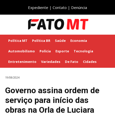
Expediente
|
Contato
|
Denúncia
Política MT
Política BR
Saúde
Economia
Automobilismo
Polícia
Esporte
Tecnologia
Entretenimento
Variedades
De Fato
Cidades
19/08/2024
Governo assina ordem de
serviço para início das
obras na Orla de Luciara