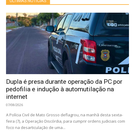
ÚLTIMAS NOTÍCIAS
Dupla é presa durante operação da PC por
pedofilia e indução à automutilação na
internet
07/08/2026
A Polícia Civil de Mato Grosso deflagrou, na manhã desta sexta-
feira (7), a Operação Discórdia, para cumprir ordens judiciais com
foco na desarticulação de uma...