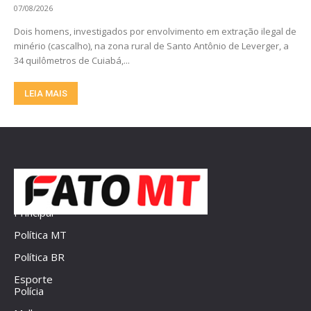
07/08/2026
Dois homens, investigados por envolvimento em extração ilegal de
minério (cascalho), na zona rural de Santo Antônio de Leverger, a
34 quilômetros de Cuiabá,...
LEIA MAIS
Principal
Política MT
Política BR
Esporte
Polícia