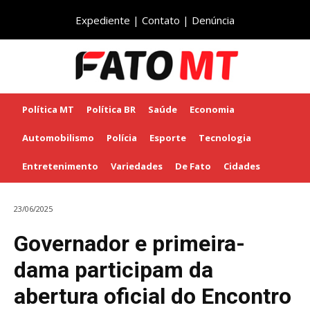
Expediente
|
Contato
|
Denúncia
Política MT
Política BR
Saúde
Economia
Automobilismo
Polícia
Esporte
Tecnologia
Entretenimento
Variedades
De Fato
Cidades
23/06/2025
Governador e primeira-
dama participam da
abertura oficial do Encontro