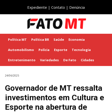
Expediente
|
Contato
|
Denúncia
Política MT
Política BR
Saúde
Economia
Automobilismo
Polícia
Esporte
Tecnologia
Entretenimento
Variedades
De Fato
Cidades
24/06/2025
Governador de MT ressalta
investimentos em Cultura e
Esporte na abertura de