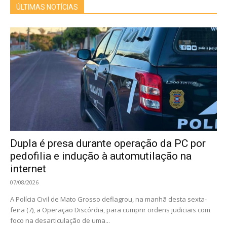
ÚLTIMAS NOTÍCIAS
Dupla é presa durante operação da PC por
pedofilia e indução à automutilação na
internet
07/08/2026
A Polícia Civil de Mato Grosso deflagrou, na manhã desta sexta-
feira (7), a Operação Discórdia, para cumprir ordens judiciais com
foco na desarticulação de uma...