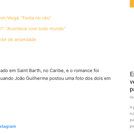
om Veiga: “Festa no céu”
em”: “Acontece com todo mundo”
rise de ansiedade
ado em Saint Barth, no Caribe, e o romance foi
E
uando João Guilherme postou uma foto dos dois em
v
p
06
A 
no
pa
pa
nstagram