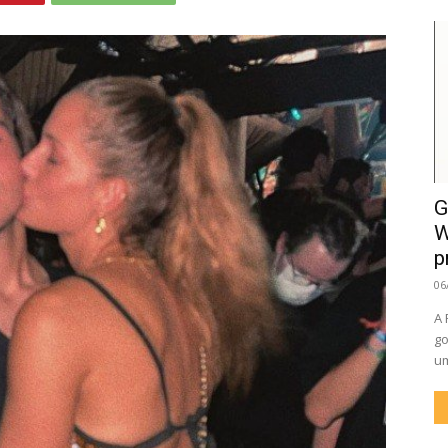
G
W
p
06
A 
go
um