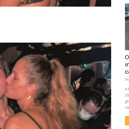
O
i
c
06
A 
(5
gr
ca