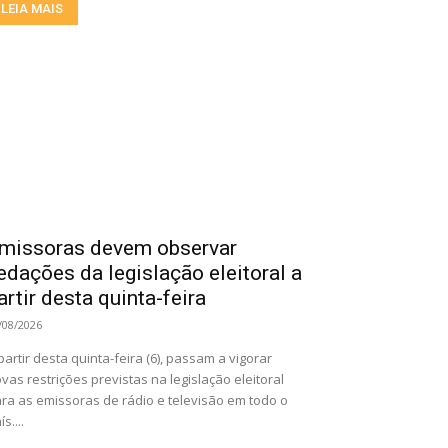
LEIA MAIS
missoras devem observar
edações da legislação eleitoral a
artir desta quinta-feira
/08/2026
partir desta quinta-feira (6), passam a vigorar
vas restrições previstas na legislação eleitoral
ra as emissoras de rádio e televisão em todo o
ís....