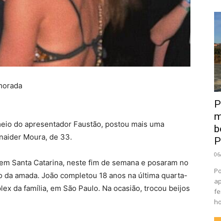
amorada
P
m
 meio do apresentador Faustão, postou mais uma
b
naider Moura, de 33.
P
06
 em Santa Catarina, neste fim de semana e posaram no
Po
o da amada. João completou 18 anos na última quarta-
ap
lex da família, em São Paulo. Na ocasião, trocou beijos
fe
ho