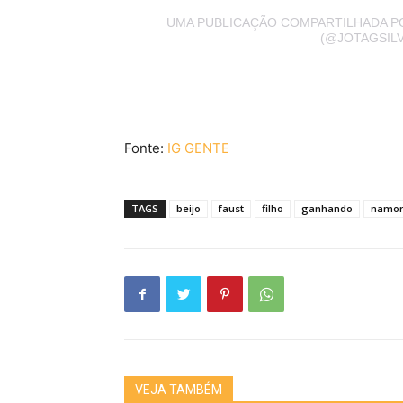
UMA PUBLICAÇÃO COMPARTILHADA PO
(@JOTAGSILV
Fonte:
IG GENTE
TAGS
beijo
faust
filho
ganhando
namo
VEJA TAMBÉM