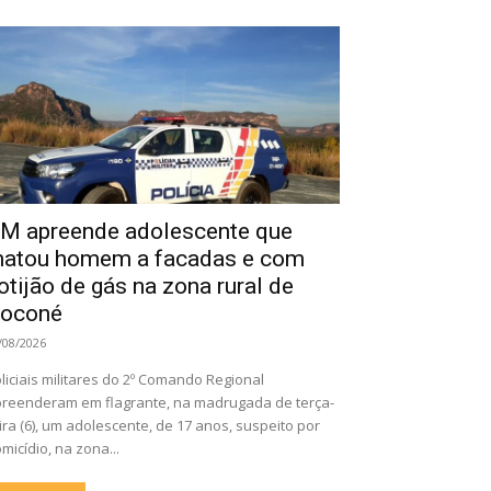
M apreende adolescente que
atou homem a facadas e com
otijão de gás na zona rural de
oconé
/08/2026
liciais militares do 2º Comando Regional
reenderam em flagrante, na madrugada de terça-
ira (6), um adolescente, de 17 anos, suspeito por
micídio, na zona...