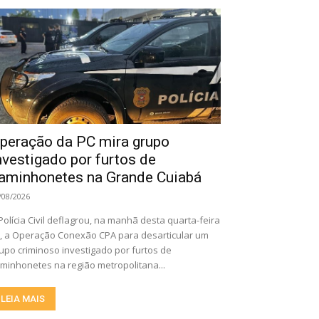
peração da PC mira grupo
nvestigado por furtos de
aminhonetes na Grande Cuiabá
/08/2026
Polícia Civil deflagrou, na manhã desta quarta-feira
), a Operação Conexão CPA para desarticular um
upo criminoso investigado por furtos de
minhonetes na região metropolitana...
LEIA MAIS