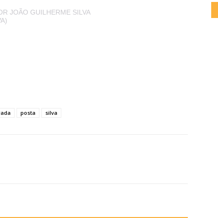
R JOÃO GUILHERME SILVA
A)
rada
posta
silva