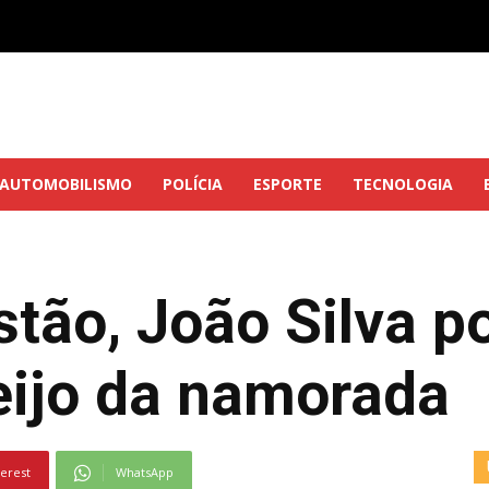
AUTOMOBILISMO
POLÍCIA
ESPORTE
TECNOLOGIA
stão, João Silva p
ijo da namorada
terest
WhatsApp