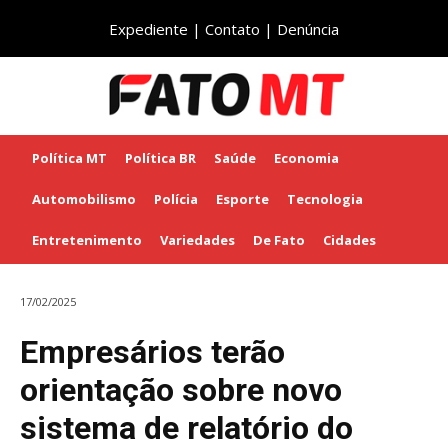
Expediente
|
Contato
|
Denúncia
Política MT
Política BR
Saúde
Economia
Automobilismo
Polícia
Esporte
Tecnologia
Entretenimento
Variedades
De Fato
Cidades
17/02/2025
Empresários terão
orientação sobre novo
sistema de relatório do