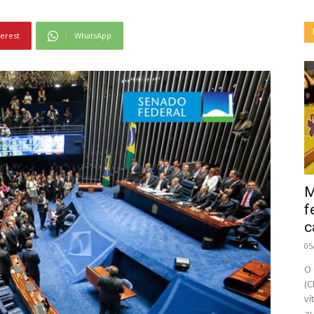
terest
WhatsApp
M
f
c
05
O 
(C
ví
au