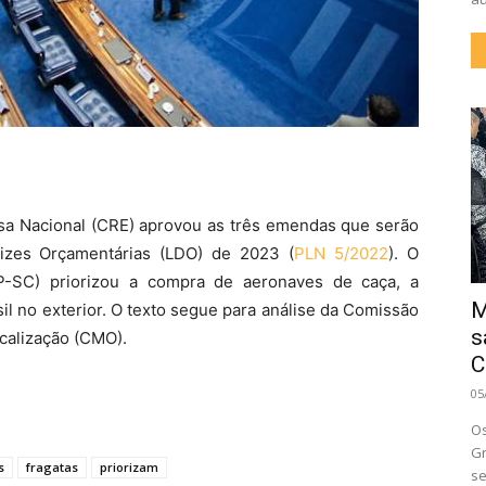
sa Nacional (CRE) aprovou as três emendas que serão
rizes Orçamentárias (LDO) de 2023 (
PLN 5/2022
). O
PP-SC) priorizou a compra de aeronaves de caça, a
M
il no exterior. O texto segue para análise da Comissão
s
calização (CMO).
C
05
Os
Gr
s
fragatas
priorizam
se