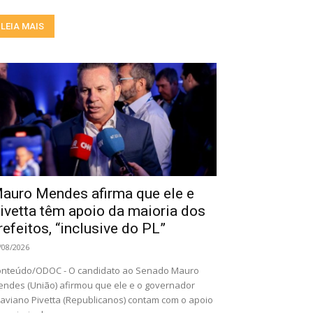
LEIA MAIS
auro Mendes afirma que ele e
ivetta têm apoio da maioria dos
refeitos, “inclusive do PL”
/08/2026
nteúdo/ODOC - O candidato ao Senado Mauro
ndes (União) afirmou que ele e o governador
aviano Pivetta (Republicanos) contam com o apoio