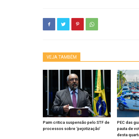
VEJA TAMBÉM
Paim critica suspensão pelo STF de
PEC das gua
processos sobre ‘pejotização’
pauta de vo
desta quart