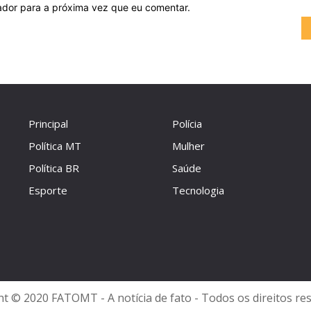
ador para a próxima vez que eu comentar.
Principal
Polícia
Política MT
Mulher
Política BR
Saúde
Esporte
Tecnologia
t © 2020 FATOMT - A notícia de fato - Todos os direitos re