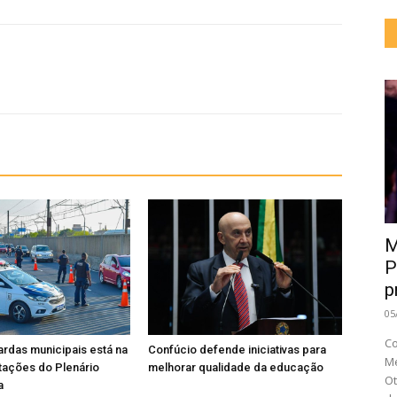
M
P
p
05
Co
rdas municipais está na
Confúcio defende iniciativas para
Me
tações do Plenário
melhorar qualidade da educação
Ot
a