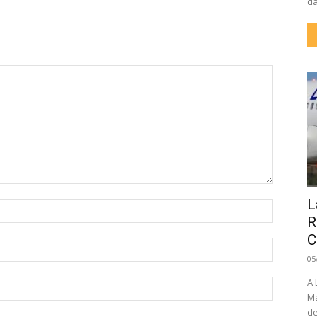
da
L
Nome:
R
C
E-
05
mail:
A 
Site:
Ma
de