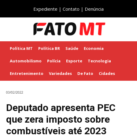
Expediente
|
Contato
|
Denúncia
Política MT
Política BR
Saúde
Economia
Automobilismo
Polícia
Esporte
Tecnologia
Entretenimento
Variedades
De Fato
Cidades
03/02/2022
Deputado apresenta PEC
que zera imposto sobre
combustíveis até 2023