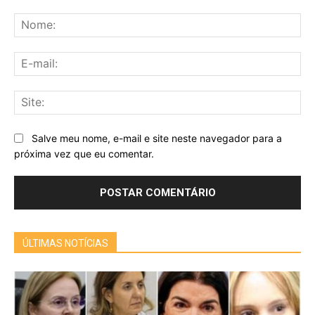
Comentário:
No
E-
mai
Sit
Salve meu nome, e-mail e site neste navegador para a
próxima vez que eu comentar.
ÚLTIMAS NOTÍCIAS