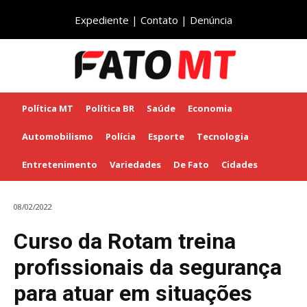
Expediente
|
Contato
|
Denúncia
Política MT
Política BR
Saúde
Economia
Automobilismo
Polícia
Esporte
Tecnologia
Entretenimento
Variedades
De Fato
Cidades
08/02/2022
Curso da Rotam treina
profissionais da segurança
para atuar em situações