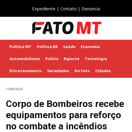
Expediente
|
Contato
|
Denúncia
Política MT
Política BR
Saúde
Economia
Automobilismo
Polícia
Esporte
Tecnologia
Entretenimento
Variedades
De Fato
Cidades
15/08/2024
Corpo de Bombeiros recebe
equipamentos para reforço
no combate a incêndios