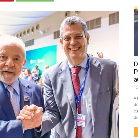
D
P
a
07
A 
de
cu
de