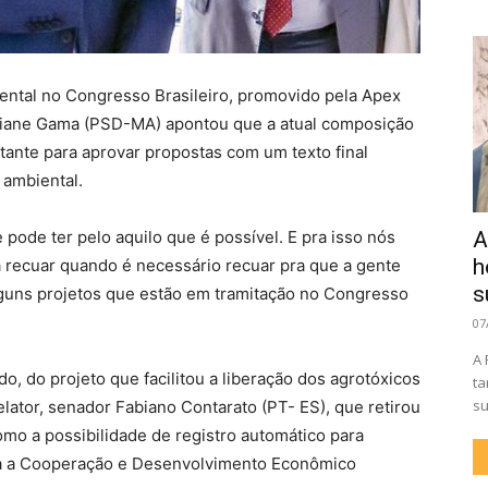
ental no Congresso Brasileiro, promovido pela Apex
iziane Gama (PSD-MA) apontou que a atual composição
ante para aprovar propostas com um texto final
 ambiental.
 pode ter pelo aquilo que é possível. E pra isso nós
A
h
 recuar quando é necessário recuar pra que a gente
s
lguns projetos que estão em tramitação no Congresso
07
A 
o, do projeto que facilitou a liberação dos agrotóxicos
ta
su
relator, senador Fabiano Contarato (PT- ES), que retirou
mo a possibilidade de registro automático para
ra a Cooperação e Desenvolvimento Econômico