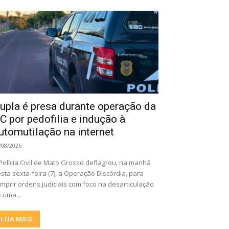
upla é presa durante operação da
C por pedofilia e indução à
utomutilação na internet
/08/2026
Polícia Civil de Mato Grosso deflagrou, na manhã
sta sexta-feira (7), a Operação Discórdia, para
mprir ordens judiciais com foco na desarticulação
 uma...
LEIA MAIS