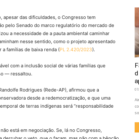
, apesar das dificuldades, o Congresso tem
ão pelo Senado do marco regulatório do mercado de
tizou a necessidade de a pauta ambiental caminhar
 caminham nesse sentido, como o projeto apresentado
r a famílias de baixa renda (
PL 2.420/2023
).
F
ável com a inclusão social de várias famílias que
d
o — ressaltou.
a
Randolfe Rodrigues (Rede-AP), afirmou que a
07
conservadora desde a redemocratização, e que uma
Ai
emporal de terras indígenas será “responsabilidade
co
so
 não está em negociação. Se, lá no Congresso,
 derrubar o veto, que o façam, mas não com a bênção