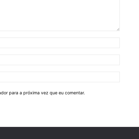
Nome:
E-
mail:
Site:
ador para a próxima vez que eu comentar.