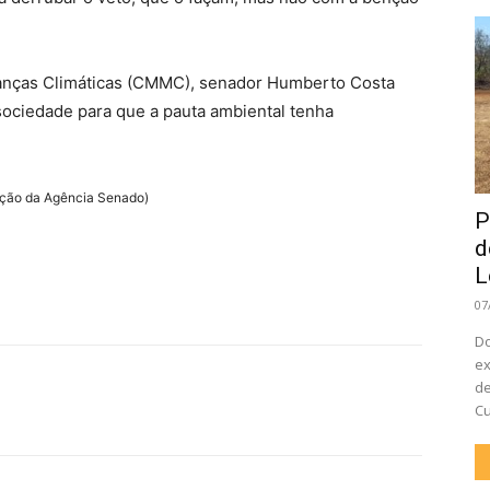
anças Climáticas (CMMC), senador Humberto Costa
sociedade para que a pauta ambiental tenha
ação da Agência Senado)
P
d
L
07
Do
ex
de
Cu