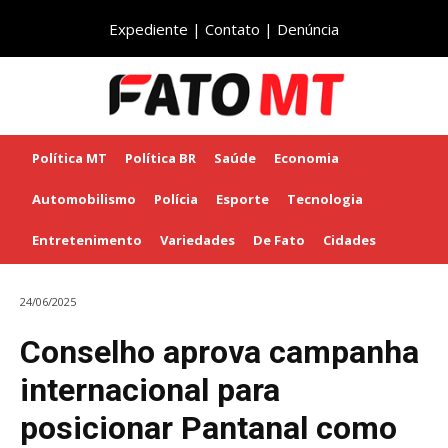
Expediente
|
Contato
|
Denúncia
Política MT
Política BR
Saúde
Economia
Automobilismo
Polícia
Esporte
Tecnologia
Entretenimento
Variedades
De Fato
Cidades
24/06/2025
Conselho aprova campanha
internacional para
posicionar Pantanal como