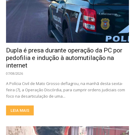
Dupla é presa durante operação da PC por
pedofilia e indução à automutilação na
internet
07/08/2026
A Polícia Civil de Mato Grosso deflagrou, na manhã desta sexta-
feira (7), a Operação Discórdia, para cumprir ordens judiciais com
foco na desarticulação de uma...
LEIA MAIS