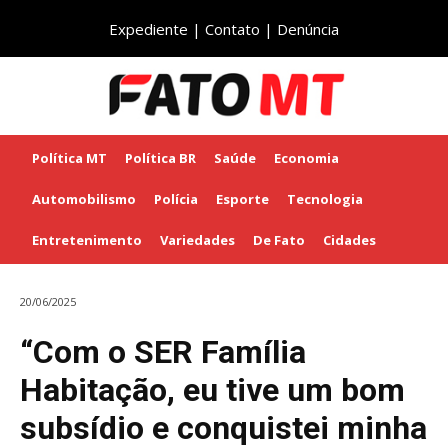
Expediente
|
Contato
|
Denúncia
Política MT
Política BR
Saúde
Economia
Automobilismo
Polícia
Esporte
Tecnologia
Entretenimento
Variedades
De Fato
Cidades
20/06/2025
“Com o SER Família
Habitação, eu tive um bom
subsídio e conquistei minha