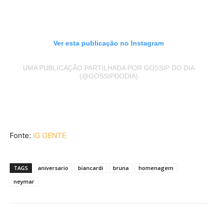
Ver esta publicação no Instagram
UMA PUBLICAÇÃO PARTILHADA POR GOSSIP DO DIA
(@GOSSIPDODIA)
Fonte:
IG GENTE
TAGS
aniversario
biancardi
bruna
homenagem
neymar