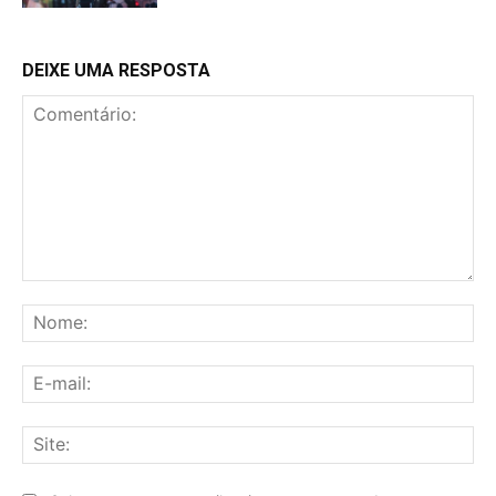
DEIXE UMA RESPOSTA
Comentário:
No
E-
mai
Sit