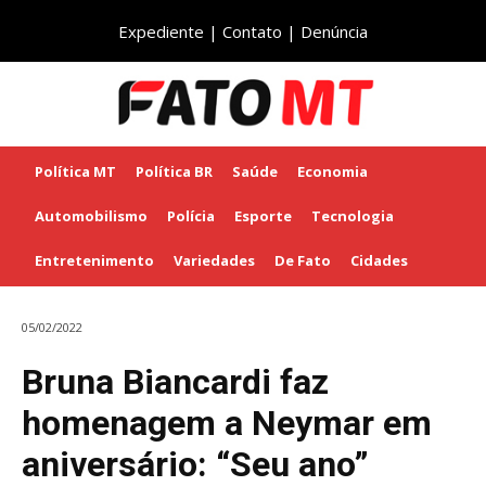
Expediente
|
Contato
|
Denúncia
Política MT
Política BR
Saúde
Economia
Automobilismo
Polícia
Esporte
Tecnologia
Entretenimento
Variedades
De Fato
Cidades
05/02/2022
Bruna Biancardi faz
homenagem a Neymar em
aniversário: “Seu ano”