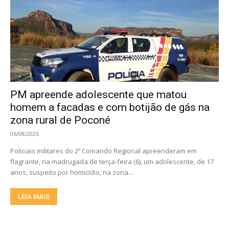
PM apreende adolescente que matou
homem a facadas e com botijão de gás na
zona rural de Poconé
06/08/2026
Policiais militares do 2º Comando Regional apreenderam em
flagrante, na madrugada de terça-feira (6), um adolescente, de 17
anos, suspeito por homicídio, na zona...
LEIA MAIS