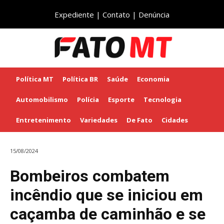
Expediente
|
Contato
|
Denúncia
Política MT
Política BR
Saúde
Economia
Automobilismo
Polícia
Esporte
Tecnologia
Entretenimento
Variedades
De Fato
Cidades
15/08/2024
Bombeiros combatem
incêndio que se iniciou em
caçamba de caminhão e se