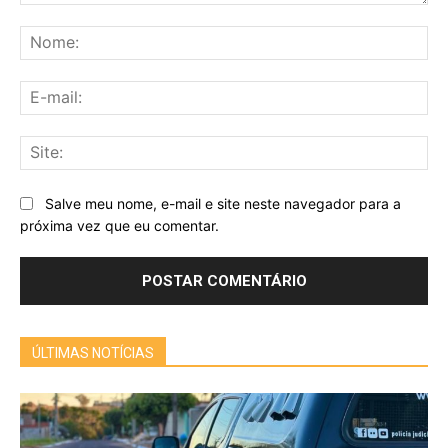
Comentário:
No
E-
mai
Sit
Salve meu nome, e-mail e site neste navegador para a
próxima vez que eu comentar.
ÚLTIMAS NOTÍCIAS