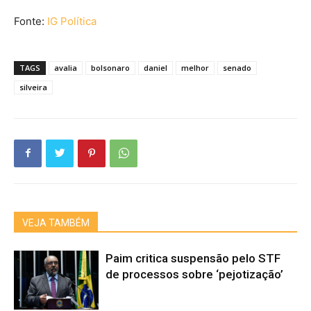
Fonte:
IG Política
TAGS
avalia
bolsonaro
daniel
melhor
senado
silveira
VEJA TAMBÉM
Paim critica suspensão pelo STF
de processos sobre ‘pejotização’