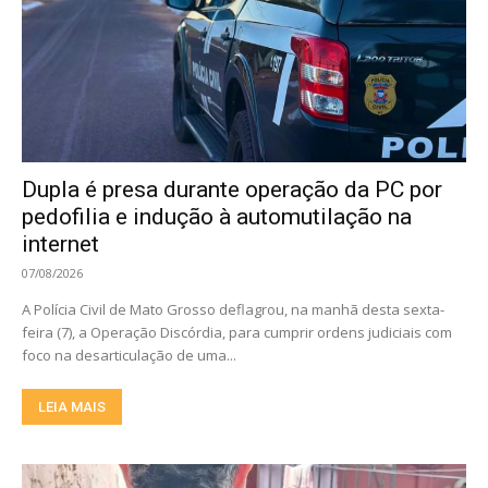
Dupla é presa durante operação da PC por
pedofilia e indução à automutilação na
internet
07/08/2026
A Polícia Civil de Mato Grosso deflagrou, na manhã desta sexta-
feira (7), a Operação Discórdia, para cumprir ordens judiciais com
foco na desarticulação de uma...
LEIA MAIS