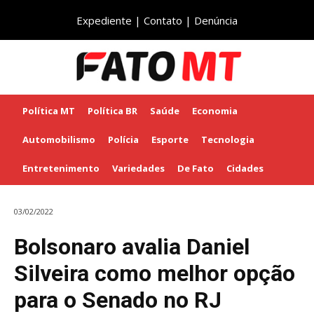
Expediente
|
Contato
|
Denúncia
Política MT
Política BR
Saúde
Economia
Automobilismo
Polícia
Esporte
Tecnologia
Entretenimento
Variedades
De Fato
Cidades
03/02/2022
Bolsonaro avalia Daniel
Silveira como melhor opção
para o Senado no RJ