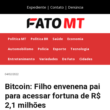
Expediente
|
Contato
|
Denúncia
Política MT
Política BR
Saúde
Economia
Automobilismo
Polícia
Esporte
Tecnologia
Entretenimento
Variedades
De Fato
Cidades
04/02/2022
Bitcoin: Filho envenena pai
para acessar fortuna de R$
2,1 milhões