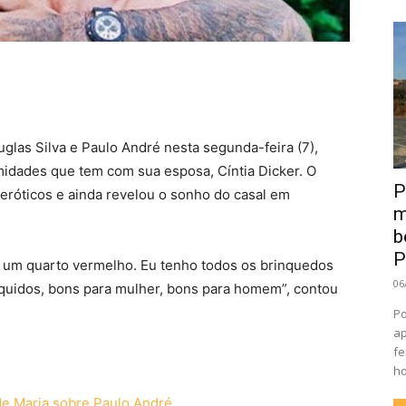
glas Silva e Paulo André nesta segunda-feira (7),
midades que tem com sua esposa, Cíntia Dicker. O
P
eróticos e ainda revelou o sonho do casal em
m
b
P
 um quarto vermelho. Eu tenho todos os brinquedos
06
íquidos, bons para mulher, bons para homem”, contou
Po
ap
fe
ho
 de Maria sobre Paulo André