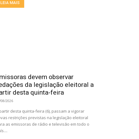
LEIA MAIS
missoras devem observar
edações da legislação eleitoral a
artir desta quinta-feira
/08/2026
partir desta quinta-feira (6), passam a vigorar
vas restrições previstas na legislação eleitoral
ra as emissoras de rádio e televisão em todo o
ís....