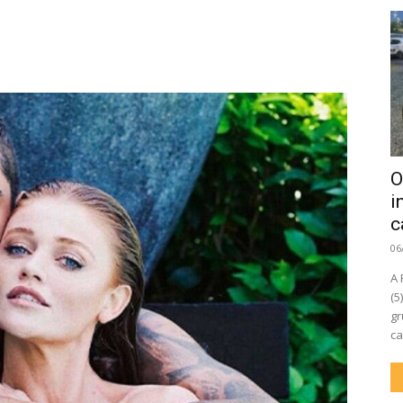
O
i
c
06
A 
(5
gr
ca