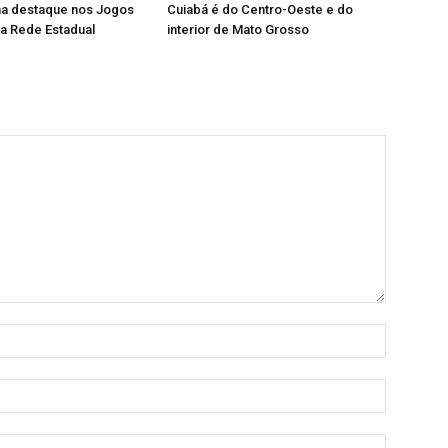
ha destaque nos Jogos
Cuiabá é do Centro-Oeste e do
a Rede Estadual
interior de Mato Grosso
Nome:
E-
mail:
Site: