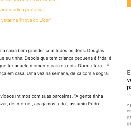
rir medida protetiva
vetar na ‘Prova do Líder’
uma caixa bem grande” com todos os itens. Douglas
ue eu tinha. Depois que tem criança pequena é f*da, é
que ter aquele momento para os dois. Dormir fora… É
E
iança em casa. Uma vez na semana, deixa com a sogra,
v
p
06
ídeos íntimos com suas parceiras. “A gente tinha
zar, de internet, apagamos tudo”, assumiu Pedro.
A 
no
pa
pa