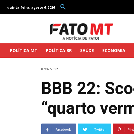
quinta-feira, agosto 6, 2026
POLÍTICA MT
POLÍTICA BR
SAÚDE
ECONOMIA
07/02/2022
BBB 22: Sco
“quarto ver
Facebook
Twitter
Pin