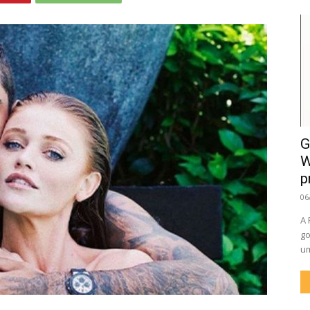
G
W
p
06
A 
go
um