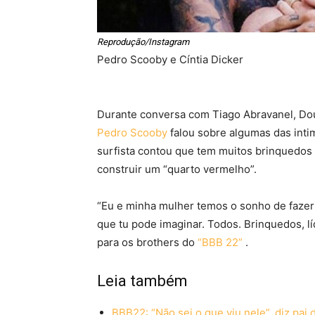
Reprodução/Instagram
Pedro Scooby e Cíntia Dicker
Durante conversa com Tiago Abravanel, Dou
Pedro Scooby
falou sobre algumas das inti
surfista contou que tem muitos brinquedos 
construir um “quarto vermelho”.
“Eu e minha mulher temos o sonho de fazer
que tu pode imaginar. Todos. Brinquedos, l
para os brothers do
“BBB 22”
.
Leia também
BBB22: “Não sei o que viu nele”, diz pai