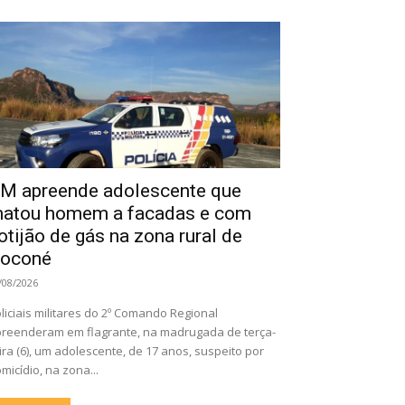
M apreende adolescente que
atou homem a facadas e com
otijão de gás na zona rural de
oconé
/08/2026
liciais militares do 2º Comando Regional
reenderam em flagrante, na madrugada de terça-
ira (6), um adolescente, de 17 anos, suspeito por
micídio, na zona...