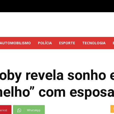
AUTOMOBILISMO
POLÍCIA
ESPORTE
TECNOLOGIA
oby revela sonho 
melho” com espos
terest
WhatsApp