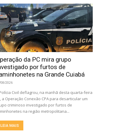
peração da PC mira grupo
nvestigado por furtos de
aminhonetes na Grande Cuiabá
/08/2026
Polícia Civil deflagrou, na manhã desta quarta-feira
), a Operação Conexão CPA para desarticular um
upo criminoso investigado por furtos de
minhonetes na região metropolitana...
LEIA MAIS