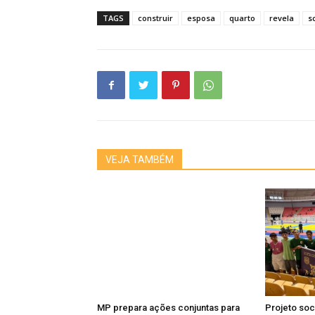
TAGS
construir
esposa
quarto
revela
s
VEJA TAMBÉM
MP prepara ações conjuntas para
Projeto soci