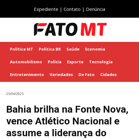
Expediente
|
Contato
|
Denúncia
Política MT
Política BR
Saúde
Economia
Automobilismo
Polícia
Esporte
Tecnologia
Entretenimento
Variedades
De Fato
Cidades
25/04/2025
Bahia brilha na Fonte Nova,
vence Atlético Nacional e
assume a liderança do