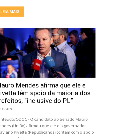
LEIA MAIS
auro Mendes afirma que ele e
ivetta têm apoio da maioria dos
refeitos, “inclusive do PL”
/08/2026
nteúdo/ODOC - O candidato ao Senado Mauro
ndes (União) afirmou que ele e o governador
aviano Pivetta (Republicanos) contam com o apoio