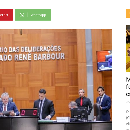
terest
WhatsApp
M
f
c
05
O 
(C
ví
au