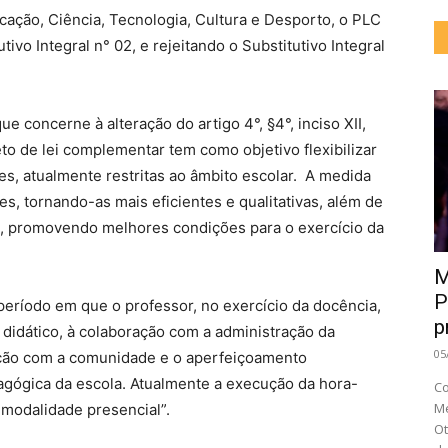
ação, Ciência, Tecnologia, Cultura e Desporto, o PLC
ivo Integral n° 02, e rejeitando o Substitutivo Integral
ue concerne à alteração do artigo 4°, §4°, inciso XII,
to de lei complementar tem como objetivo flexibilizar
s, atualmente restritas ao âmbito escolar. А medida
es, tornando-as mais eficientes e qualitativas, além de
is, promovendo melhores condições para o exercício da
M
P
período em que o professor, no exercício da docência,
p
o didático, à colaboração com a administração da
05
lação com a comunidade e o aperfeiçoamento
agógica da escola. Atualmente a execução da hora-
Co
Me
a modalidade presencial”.
Ot