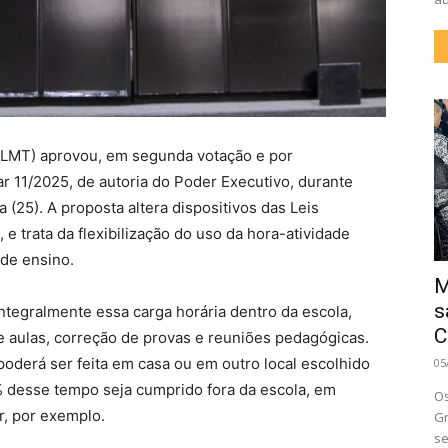
ALMT) aprovou, em segunda votação e por
 11/2025, de autoria do Poder Executivo, durante
a (25). A proposta altera dispositivos das Leis
 trata da flexibilização do uso da hora-atividade
 de ensino.
M
s
tegralmente essa carga horária dentro da escola,
C
 aulas, correção de provas e reuniões pedagógicas.
oderá ser feita em casa ou em outro local escolhido
05
% desse tempo seja cumprido fora da escola, em
Os
r, por exemplo.
Gr
se