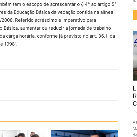
da
mbém tem o escopo de acrescentar o § 4° ao artigo 5°
res da Educação Básica da vedação contida na alínea
8/2008. Referido acréscimo é imperativo para
ão Básica, aumentar ou reduzir a jornada de trabalho
a carga horária, conforme já previsto no art. 36, I, da
de 1998”.
L
R
C
05
A 
Ma
de